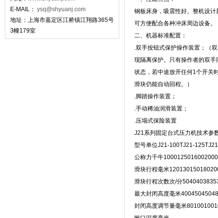
E-MAIL：
ysq@shyuanj.com
钢板床身，吸震性好。整机设计
地址：上海市嘉定区江桥镇江翔路365号
可方便配合各种冲床周边设备。
3幢179室
二、机器标准配置：
.双手按钮式保护操作装置；（
现隔离保护。只有操作者的双手
状态，若中途放开任何1个开关
滑块仍能自动回程。）
.脚踏操作装置；
.手动稀油润滑装置；
.压塌式保险装置
J21系列固定台式压力机技术参
型号单位J21-100TJ21-125TJ21-
公称力千牛1000125016002000
滑块行程毫米12013015018020
滑块行程次数次/分5040403835
最大封闭高度毫米400450450480
封闭高度调节量毫米8010010010