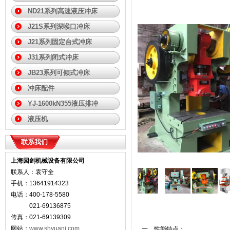
ND21系列高速液压冲床
J21S系列深喉口冲床
J21系列固定台式冲床
J31系列闭式冲床
JB23系列可倾式冲床
冲床配件
YJ-1600kN355液压排冲
液压机
联系我们
上海园剑机械设备有限公司
联系人：袁守全
手机：13641914323
电话：400-178-5580
021-69136875
传真：021-69139309
网站：
www.shyuanj.com
一、性能特点：