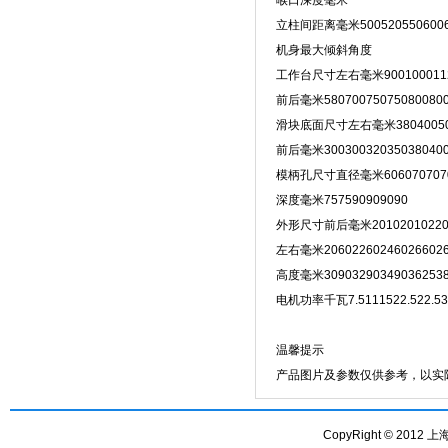
喉口深度毫米
立柱间距离毫米5005205506006
机身最大倾斜角度
工作台尺寸左右毫米90010001120
前后毫米58070075075080080
滑块底面尺寸左右毫米380400500
前后毫米30030032035038040
模柄孔尺寸直径毫米606070707
深度毫米757590909090
外形尺寸前后毫米201020102200
左右毫米206022602460266026
高度毫米309032903490362538
电机功率千瓦7.5111522.522.53
温馨提示
产品图片及参数仅供参考，以实
CopyRight © 2012